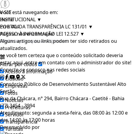
e-SIC
Você está navegando em:
INSTITUCIONAL
Home
▼
PORTAL DA TRANSPARÊNCIA LC 131/01
Erro 404
▼
ACESSO À INFORMAÇÃO LEI 12.527
Página não encontrada!
▼
Alguns artigos ou links podem ter sido retirados ou
atualizados.
se você tem certeza que o conteúdo solicitado deveria
estar aqui, entre em contato com o administrador do site!
Filtrar por todos
Conecte-se conosco nas redes sociais
Acesso à Informação
Cidadão
Consórcio Público de Desenvolvimento Sustentável Alto
Empresas
Sertão
Fotos
Rua da Chácara, n° 294, Bairro Chácara - Caetité - Bahia
Notícias
(77) 3454 - 3994
Prefeituras
Atendimento: segunda a sexta-feira, das 08:00 às 12:00 e
Servidor
das 14:00 às 17:00 horas
Transparência
Desenvolvido por
Turistas