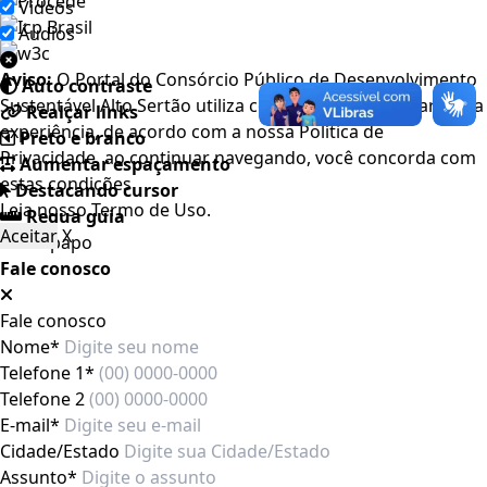
Videos
Áudios
Aviso:
O Portal do Consórcio Público de Desenvolvimento
Auto contraste
Sustentável Alto Sertão utiliza cookies para melhorar a sua
Realçar links
experiência, de acordo com a nossa Política de
Preto e branco
Privacidade, ao continuar navegando, você concorda com
Aumentar espaçamento
estas condições
Destacando cursor
Leia nosso
Termo de Uso
.
Regua guia
Aceitar
X
Fale conosco
Fale conosco
Nome*
Telefone 1*
Telefone 2
E-mail*
Cidade/Estado
Assunto*