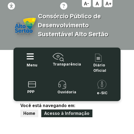
A-
A
A+
Consórcio Público de
Desenvolvimento
Sustentável Alto Sertão
Transparência
Menu
Diário
Oficial
PPP
Ouvidoria
e-SIC
Você está navegando em:
Home
Acesso à Informação