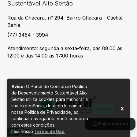
Sustentável Alto Sertão
Rua da Chácara, n° 294, Bairro Chácara - Caetité -
Bahia
(77) 3454 - 3994
Atendimento: segunda a sexta-feira, das 08:00 às
12:00 e das 14:00 às 17:00 horas
Aviso:
O Portal do Consórcio Público
de Desenvolvimento Sustentável Alto
Desenvolvido por
Sertão utiliza cookies para melhorar a
sua experiência, de acordo com a
X
Aceitar
nossa Política de Privacidade, ao
continuar navegando, você concorda
Fale conosco
com estas condições
Leia nosso
Termo de Uso
.