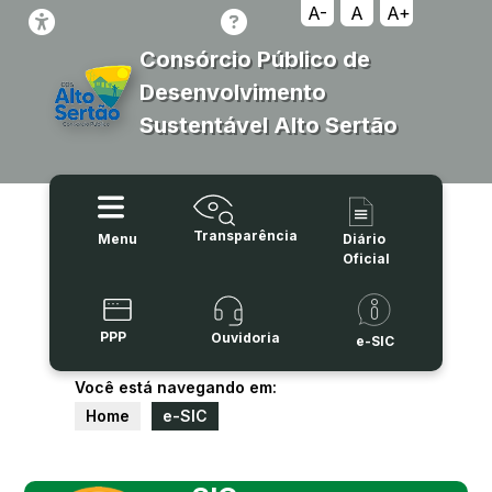
A-
A
A+
Consórcio Público de
Desenvolvimento
Sustentável Alto Sertão
Transparência
Menu
Diário
Oficial
PPP
Ouvidoria
e-SIC
Você está navegando em:
Home
e-SIC