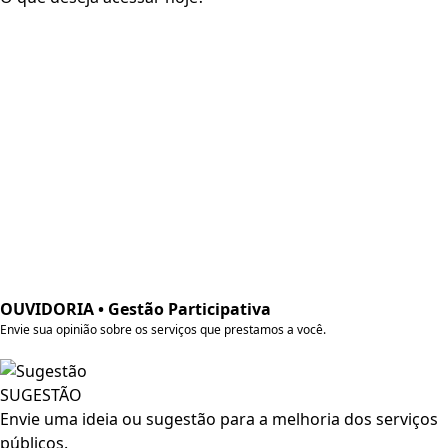
Licitações
Editais
Contratos
Contratações Diretas
Decretos
Servidores
Transparência
Contratos de Programas
Protocolo de Intenções
Atas das Assembleias
Contratos de Rateio
Estatuto
OUVIDORIA • Gestão Participativa
Envie sua opinião sobre os serviços que prestamos a você.
SUGESTÃO
Envie uma ideia ou sugestão para a melhoria dos serviços
públicos.