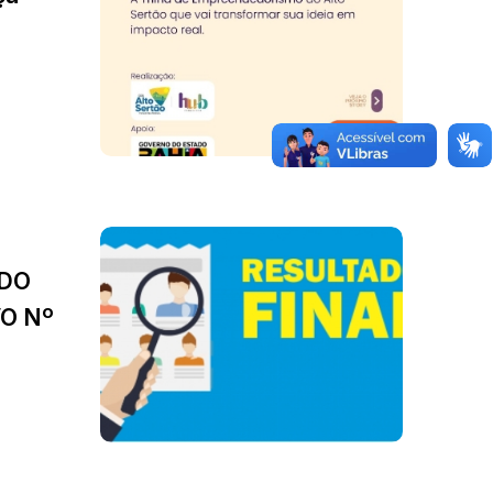
 DO
O Nº