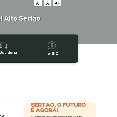
A-
A
A+
 Alto Sertão
Ouvidoria
e-SIC
ça