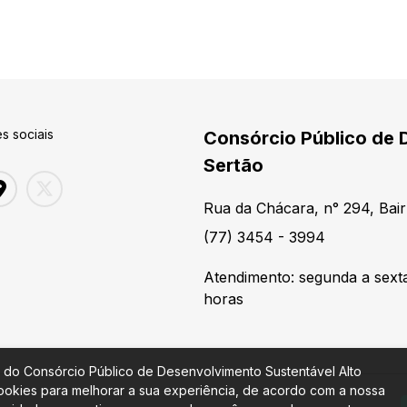
s sociais
Consórcio Público de 
Sertão
Rua da Chácara, n° 294, Bair
(77) 3454 - 3994
Atendimento: segunda a sexta
horas
 do Consórcio Público de Desenvolvimento Sustentável Alto
 cookies para melhorar a sua experiência, de acordo com a nossa