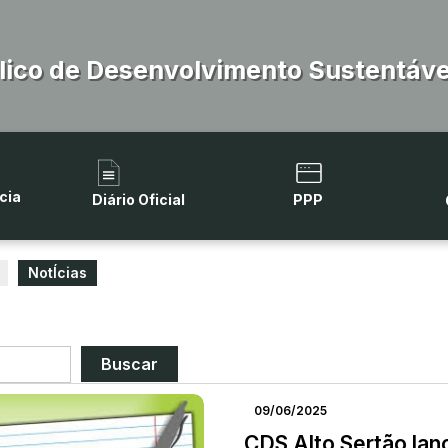
lico de Desenvolvimento Sustentável
cia
Diário Oficial
PPP
NotÍcias
09/06/2025
CDS Alto Sertão lan