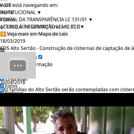
e-SIC
Você está navegando em:
INSTITUCIONAL
Home
▼
PORTAL DA TRANSPARÊNCIA LC 131/01
Vídeos
▼
ACESSO À INFORMAÇÃO LEI 12.527
✔ LAI (Lei 12.527/2011) no art. 7º, II
▼
▶ Veja mais em Mapa de Leis
18/03/2019
CDS Alto Sertão - Construção de cisternas de captação de 
Filtrar por todos
Acesso à Informação
Cidadão
Empresas
30/04/2018
Fotos
980 famílias do Alto Sertão serão contempladas com cistern
Notícias
Prefeituras
Servidor
Transparência
Turistas
Videos