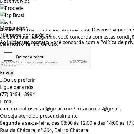
Desenvolvido por
Mensagem*
Aviso:
O Portal do Consórcio Público de Desenvolvimento Su
*Campos obrigatórios
ao continuar navegando, você concorda com estas condiç
Ao iniciar um contato, você concorda com a
Política de pri
Leia nosso
Termo de Uso
.
Aceitar
X
...Ou se preferir
Ligue para nós
(77) 3454 - 3994
E-mail
consorcioaltosertao@gmail.com/licitacao.cds@gmail.
Ou seja atendido presencialmente
Segunda a sexta-feira, das 08:00 às 12:00 e das 14:00 às 17
Rua da Chácara, n° 294, Bairro Chácara