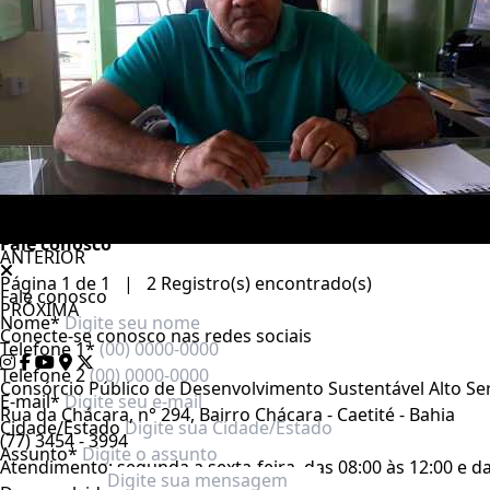
Áudios
Auto contraste
Realçar links
Preto e branco
Aumentar espaçamento
Destacando cursor
Regua guia
Fale conosco
ANTERIOR
Página 1 de 1 | 2 Registro(s) encontrado(s)
Fale conosco
PRÓXIMA
Nome*
Conecte-se conosco nas redes sociais
Telefone 1*
Telefone 2
Consórcio Público de Desenvolvimento Sustentável Alto Se
E-mail*
Rua da Chácara, n° 294, Bairro Chácara - Caetité - Bahia
Cidade/Estado
(77) 3454 - 3994
Assunto*
Atendimento: segunda a sexta-feira, das 08:00 às 12:00 e da