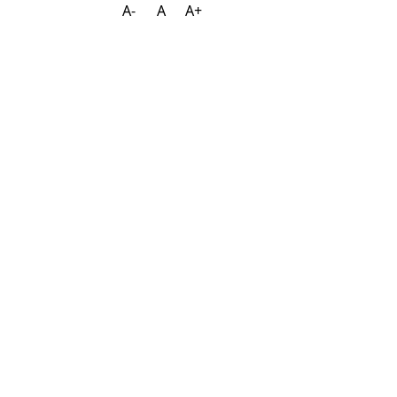
A-
A
A+