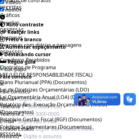
Extratos de contratos
Videos
RECEITAS
Áudios
Gráficos
Receitas
Auto contraste
DESPESAS
Realçar links
Despesas
Preto e branco
Despesas com diárias e passagens
Aumentar espaçamento
REPASSES
Destacando cursor
Convênios Recebidos
Regua guia
Contratos de Programa
LRF (LEI DE RESPONSABILIDADE FISCAL)
Fale conosco
Plano Plurianual (PPA) (Documentos)
Lei de Diretrizes Orçamentárias (LDO)
Fale conosco
Lei Orçamentária Anual (LOA) (Documentos)
Nome*
Relatório Res. Execução Orçamentária (RREO)
Telefone 1*
(Documentos)
Telefone 2
Relatório Gestão Fiscal (RGF) (Documentos)
E-mail*
Créditos Suplementares (Documentos)
Cidade/Estado
PESSOAL
Assunto*