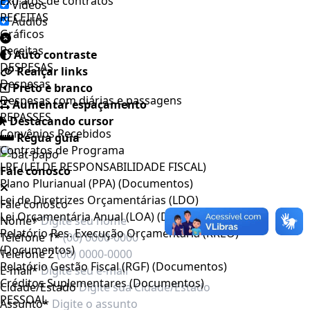
Extratos de contratos
Videos
RECEITAS
Áudios
Gráficos
Receitas
Auto contraste
DESPESAS
Realçar links
Despesas
Preto e branco
Despesas com diárias e passagens
Aumentar espaçamento
REPASSES
Destacando cursor
Convênios Recebidos
Regua guia
Contratos de Programa
LRF (LEI DE RESPONSABILIDADE FISCAL)
Fale conosco
Plano Plurianual (PPA) (Documentos)
Lei de Diretrizes Orçamentárias (LDO)
Fale conosco
Lei Orçamentária Anual (LOA) (Documentos)
Nome*
Relatório Res. Execução Orçamentária (RREO)
Telefone 1*
(Documentos)
Telefone 2
Relatório Gestão Fiscal (RGF) (Documentos)
E-mail*
Créditos Suplementares (Documentos)
Cidade/Estado
PESSOAL
Assunto*