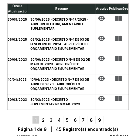
Última
Resumo
Arquivo
Publicações
Atualização
30/09/2025
30/09/2025 - DECRETO Nº 17/2025 -
ABRE CRÉDITO ORÇAMENTÁRIO E
SUPLEMENTAR
06/02/2025
06/02/2025 - DECRETO Nº 1 DE 03 DE
FEVEREIRO DE 2024 - ABRE CRÉDITO
ORÇAMENTÁRIO E SUPLEMENTAR
20/06/2023
20/06/2023 - DECRETO Nº 8 DE 02 DE
MAIO DE 2023 - ABRE CRÉDITO
ORÇAMENTÁRIO E SUPLEMENTAR
10/04/2023
10/04/2023 - DECRETO Nº 7 DE 03 DE
ABRIL DE 2023 - ABRE CRÉDITO
ORÇAMENTÁRIO E SUPLEMENTAR
30/03/2023
30/03/2023 - DECRETO
SUPLEMENTAR Nº 6 MAR-2023
1
2
3
4
5
6
7
8
9
Página 1 de 9 | 45 Registro(s) encontrado(s)