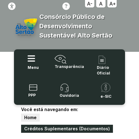
A-
A
A+
Consórcio Público de
Desenvolvimento
Sustentável Alto Sertão
Transparência
Menu
Diário
Oficial
PPP
Ouvidoria
e-SIC
Você está navegando em:
Home
Créditos Suplementares (Documentos)