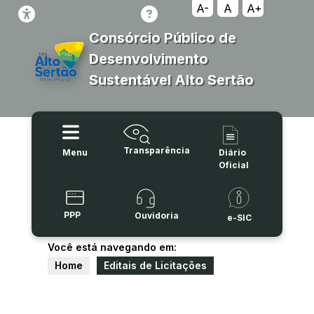
A-
A
A+
Consórcio Público de
Desenvolvimento
Sustentável Alto Sertão
Transparência
Menu
Diário
Oficial
PPP
Ouvidoria
e-SIC
Você está navegando em:
Home
Editais de Licitações