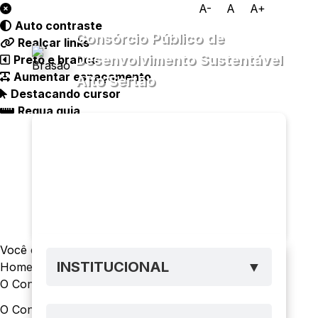
A-
A
A+
Auto contraste
Consórcio Público de
Realçar links
Desenvolvimento Sustentável
Preto e branco
Aumentar espaçamento
Alto Sertão
Destacando cursor
Regua guia
Transparência
Menu
Diário
Oficial
PPP
Ouvidoria
e-SIC
Você está navegando em:
INSTITUCIONAL
▼
Home
O Consórcio
O Consórcio