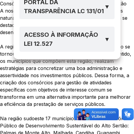
PORTAL DA
Consórcio de Desenvolvimento Sustentável Alto Sertão
▼
TRANSPARÊNCIA LC 131/01
A nossa Bahia, é destaque pela a sua cultura, belezas
naturais e pela sua gente alegre e acolhedora, e vem se
destacando ainda mais pelo seu potencial de
desenvolvimento e crescimento econômico.
ACESSO À INFORMAÇÃO
▼
LEI 12.527
A região do Alto Sertão localizada do sudoeste baiano se
tornou um polo de grandes investimentos. Neste sentido,
os municípios que compõem esta região, realizam
estratégias para concretizar uma boa administração e
assertividade nos investimentos públicos. Dessa forma, a
criação dos consórcios para gestão de atividades
específicas com objetivos de interesse comum se
transforma em uma alternativa importante para melhorar
a eficiência da prestação de serviços públicos.
Na região sudoeste 17 municípios formaram o Consórcio
Público de Desenvolvimento Sustentável do Alto Sertão:
Palmas de Monte Alto, Malhada, Candiba, Guanambi,