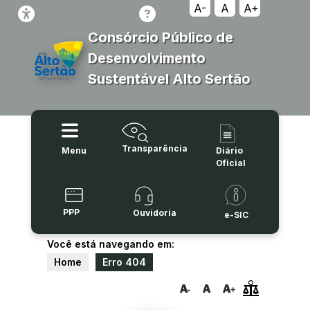
A-
A
A+
Consórcio Público de
Desenvolvimento
Sustentável Alto Sertão
Transparência
Menu
Diário
Oficial
PPP
Ouvidoria
e-SIC
Você está navegando em:
Home
Erro 404