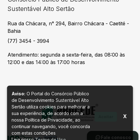
Sustentável Alto Sertão
Rua da Chácara, n° 294, Bairro Chácara - Caetité -
Bahia
(77) 3454 - 3994
Atendimento: segunda a sexta-feira, das 08:00 às
12:00 e das 14:00 às 17:00 horas
Aviso:
O Portal do Consórcio Público
de Desenvolvimento Sustentável Alto
Desenvolvido por
Sertão utiliza cookies para melhorar a
sua experiência, de acordo com a
X
Aceitar
nossa Política de Privacidade, ao
continuar navegando, você concorda
com estas condições
Fale conosco
Leia nosso
Termo de Uso
.