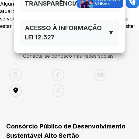
TRANSPARÊNCIA LC 131/01
Alguns artigos ou links podem ter sido retirados ou
atualizados.
se você tem certeza que o conteúdo solicitado deveria
estar aqui, entre em contato com o administrador do site!
ACESSO À INFORMAÇÃO
▼
LEI 12.527
Conecte-se conosco nas redes sociais
Consórcio Público de Desenvolvimento
Sustentável Alto Sertão