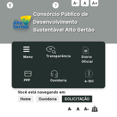
A-
A
A+
Consórcio Público de
Desenvolvimento
Sustentável Alto Sertão
Transparência
Menu
Diário
Oficial
PPP
Ouvidoria
e-SIC
Você está navegando em:
Home
Ouvidoria
SOLICITAÇÃO