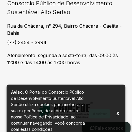
Consórcio Público de Desenvolvimento
Sustentável Alto Sertão
Rua da Chácara, n° 294, Bairro Chácara - Caetité -
Bahia
(77) 3454 - 3994
Atendimento: segunda a sexta-feira, das 08:00 às
12:00 e das 14:00 às 17:00 horas
Aviso:
O Portal do Consórcio Público
de Desenvolvimento Sustentável Alto
Desenvolvido por
Sertão utiliza cookies para melhorar a
sua experiência, de acordo com a
X
Aceitar
nossa Política de Privacidade, ao
continuar navegando, você concorda
Fale conosco
com estas condições