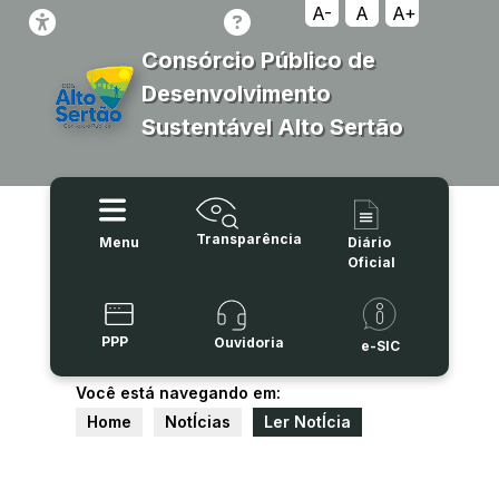
A-
A
A+
Consórcio Público de
Desenvolvimento
Sustentável Alto Sertão
Transparência
Menu
Diário
Oficial
PPP
Ouvidoria
e-SIC
Você está navegando em:
Home
NotÍcias
Ler NotÍcia