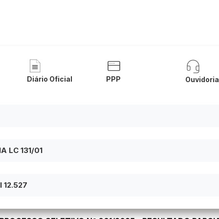
 Público de Desenvolvimento Sustent
Diário Oficial
PPP
Ouvidori
 LC 131/01
 12.527
ADO PRELIMINAR - ETAPA I