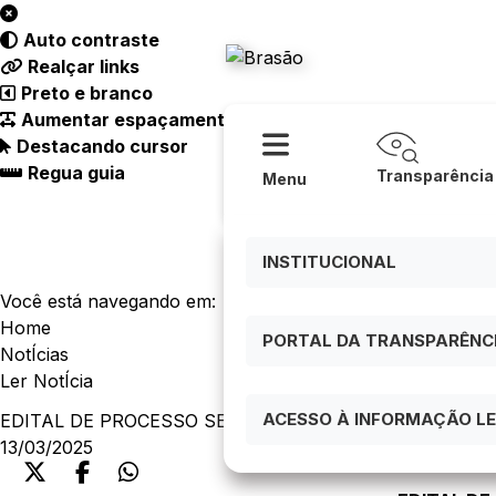
Acessibilidade
Ajuda
Auto contraste
Consórcio
Realçar links
Preto e branco
Aumentar espaçamento
Destacando cursor
Regua guia
Transparência
Menu
INSTITUCIONAL
Você está navegando em:
Home
PORTAL DA TRANSPARÊNCIA
NotÍcias
Ler NotÍcia
ACESSO À INFORMAÇÃO LEI
EDITAL DE PROCESSO SELETIVO Nº 001/2025 - RESULT
13/03/2025