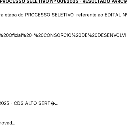
 PROCESSO SELETIVO Nº 001/2025 - RESULTADO PARCIAL
imeira etapa do PROCESSO SELETIVO, referente ao EDITAL N
oes/Diario%20Oficial%20-%20CONSORCIO%20DE%20DES
025 - CDS ALTO SERT�...
ovad...