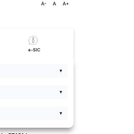
A-
A
A+
ável Alto Sertão
a
e-SIC
▼
▼
▼