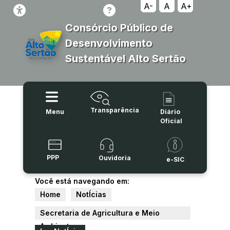
A-
A
A+
Consórcio Público de
Desenvolvimento
Sustentável Alto Sertão
Transparência
Menu
Diário
Oficial
PPP
Ouvidoria
e-SIC
Você está navegando em:
Home
NotÍcias
Secretaria de Agricultura e Meio
Ambiente