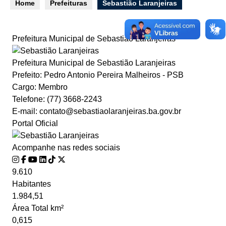
Home
Prefeituras
Sebastião Laranjeiras
e-SIC
Prefeitura Municipal de Sebastião Laranjeiras
Prefeitura Municipal de Sebastião Laranjeiras
Filtrar por todos
Prefeito:
Pedro Antonio Pereira Malheiros - PSB
Acesso à Informação
Cargo:
Membro
Cidadão
Telefone:
(77) 3668-2243
Empresas
E-mail:
contato@sebastiaolaranjeiras.ba.gov.br
Fotos
Portal Oficial
Notícias
Prefeituras
Acompanhe nas redes sociais
Servidor
Transparência
9.610
Turistas
Habitantes
Videos
1.984,51
Áudios
Área Total km²
0,615