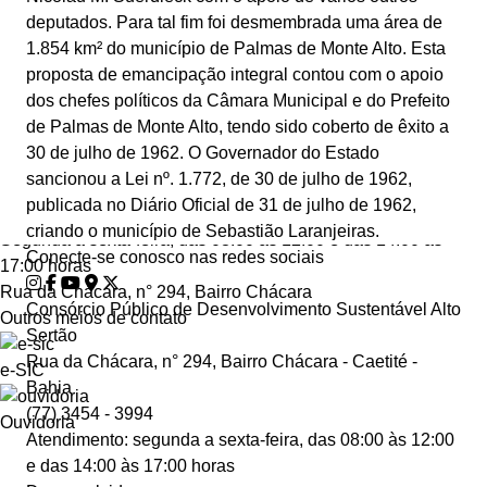
deputados. Para tal fim foi desmembrada uma área de
1.854 km² do município de Palmas de Monte Alto. Esta
proposta de emancipação integral contou com o apoio
...Ou se preferir
dos chefes políticos da Câmara Municipal e do Prefeito
Ligue para nós
de Palmas de Monte Alto, tendo sido coberto de êxito a
(77) 3454 - 3994
30 de julho de 1962. O Governador do Estado
E-mail
sancionou a Lei nº. 1.772, de 30 de julho de 1962,
consorcioaltosertao@gmail.com/licitacao.cds@gmail.
publicada no Diário Oficial de 31 de julho de 1962,
Ou seja atendido presencialmente
criando o município de Sebastião Laranjeiras.
Segunda a sexta-feira, das 08:00 às 12:00 e das 14:00 às
Conecte-se conosco nas redes sociais
17:00 horas
Rua da Chácara, n° 294, Bairro Chácara
Consórcio Público de Desenvolvimento Sustentável Alto
Outros meios de contato
Sertão
Rua da Chácara, n° 294, Bairro Chácara - Caetité -
e-SIC
Bahia
(77) 3454 - 3994
Ouvidoria
Atendimento: segunda a sexta-feira, das 08:00 às 12:00
e das 14:00 às 17:00 horas