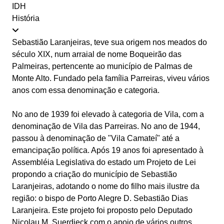
Fale conosco
IDH
História
Fale conosco
Nome*
Sebastião Laranjeiras, teve sua origem nos meados do
Telefone 1*
século XIX, num arraial de nome Boqueirão das
Telefone 2
Palmeiras, pertencente ao município de Palmas de
E-mail*
Monte Alto. Fundado pela família Parreiras, viveu vários
Cidade/Estado
anos com essa denominação e categoria.
Assunto*
No ano de 1939 foi elevado à categoria de Vila, com a
denominação de Vila das Parreiras. No ano de 1944,
passou à denominação de "Vila Camateí" até a
emancipação política. Após 19 anos foi apresentado à
Assembléia Legislativa do estado um Projeto de Lei
Mensagem*
propondo a criação do município de Sebastião
*Campos obrigatórios
Laranjeiras, adotando o nome do filho mais ilustre da
Ao iniciar um contato, você concorda com a
Política de
região: o bispo de Porto Alegre D. Sebastião Dias
privacidade
Laranjeira. Este projeto foi proposto pelo Deputado
Nicolau M. Suerdieck com o apoio de vários outros