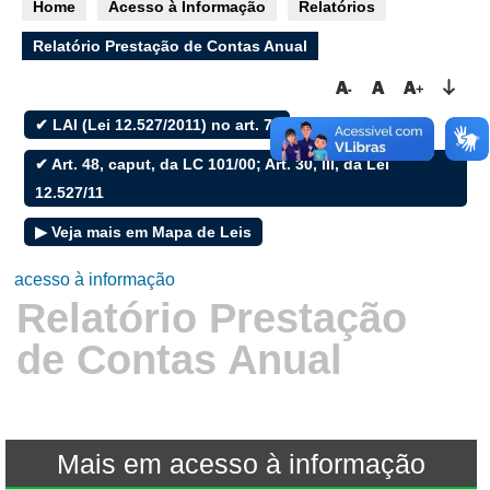
Home
Acesso à Informação
Relatórios
e-SIC
Relatório Prestação de Contas Anual
✔ LAI (Lei 12.527/2011) no art. 7°
Filtrar por todos
✔ Art. 48, caput, da LC 101/00; Art. 30, III, da Lei
Acesso à Informação
12.527/11
Cidadão
▶ Veja mais em Mapa de Leis
Empresas
Fotos
acesso à informação
Notícias
Relatório Prestação
Prefeituras
Servidor
de Contas Anual
Transparência
Turistas
Videos
Áudios
Mais em acesso à informação