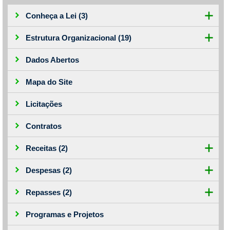
Fale conosco
Conheça a Lei
(3)
Fale conosco
Estrutura Organizacional
(19)
Nome*
Telefone 1*
Dados Abertos
Telefone 2
E-mail*
Mapa do Site
Cidade/Estado
Assunto*
Licitações
Contratos
Receitas
(2)
Mensagem*
Despesas
(2)
*Campos obrigatórios
Ao iniciar um contato, você concorda com a
Repasses
(2)
Política de
privacidade
Programas e Projetos