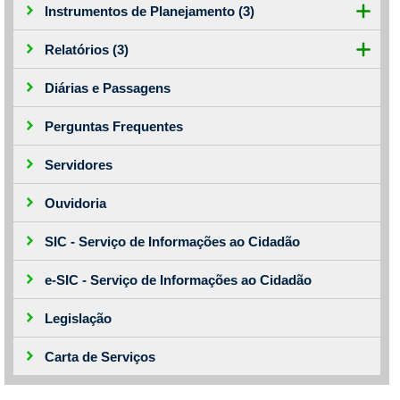
Instrumentos de Planejamento
(3)
Relatórios
(3)
...Ou se preferir
Diárias e Passagens
Ligue para nós
(77) 3454 - 3994
Perguntas Frequentes
E-mail
consorcioaltosertao@gmail.com/licitacao.cds@gmail.
Servidores
Ou seja atendido presencialmente
Segunda a sexta-feira, das 08:00 às 12:00 e das 14:00 às
Ouvidoria
17:00 horas
Rua da Chácara, n° 294, Bairro Chácara
SIC - Serviço de Informações ao Cidadão
Outros meios de contato
e-SIC - Serviço de Informações ao Cidadão
Legislação
Carta de Serviços
e-SIC